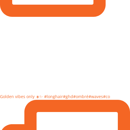
Golden vibes only ☀️✨ #longhair#ghd#ombré#waves#co